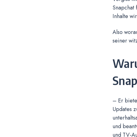
Snapchat f
Inhalte wi
Also wora
seiner wi
Waru
Snap
– Er biete
Updates zu
unterhalts
und beant
und TV-Auf