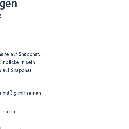
igen
f
alte auf Snapchat.
inblicke in sein
e auf Snapchat
elmäßig mit seinen
r einen