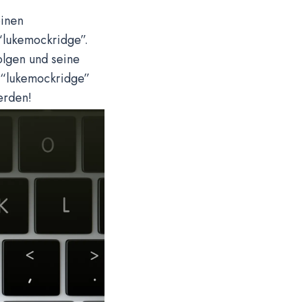
einen
“lukemockridge”.
olgen und seine
h “lukemockridge”
erden!