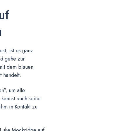
uf
n
t, ist es ganz
nd gehe zur
 mit dem blauen
t handelt.
en”, um alle
 kannst auch seine
hm in Kontakt zu
 Luke Mockridge auf