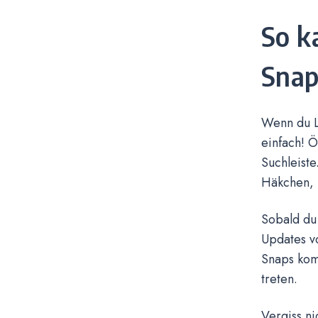
So k
Snap
Wenn du L
einfach! 
Suchleiste
Häkchen, u
Sobald du 
Updates v
Snaps kom
treten.
Vergiss ni