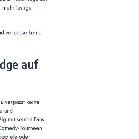
 mehr lustige
nd verpasse keine
dge auf
Du verpasst keine
ge und
ßig mit seinen Fans
r Comedy-Tourneen
nnspiele oder