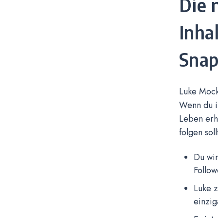
Die 
Inha
Snap
Luke Mockr
Wenn du ih
Leben erh
folgen soll
Du wir
Followe
Luke z
einzig