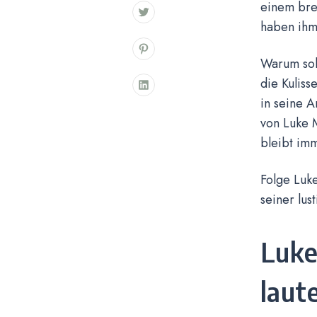
einem brei
haben ihm
Warum sol
die Kuliss
in seine A
von Luke M
bleibt imm
Folge Luk
seiner lus
Luke
laut