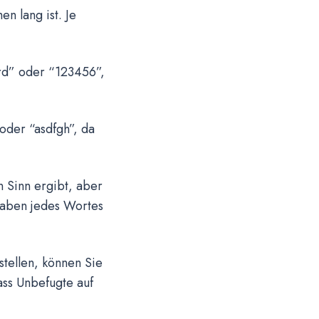
n lang ist. Je
rd” oder “123456”,
oder “asdfgh”, da
n Sinn ergibt, aber
taben jedes Wortes
stellen, können Sie
ass Unbefugte auf