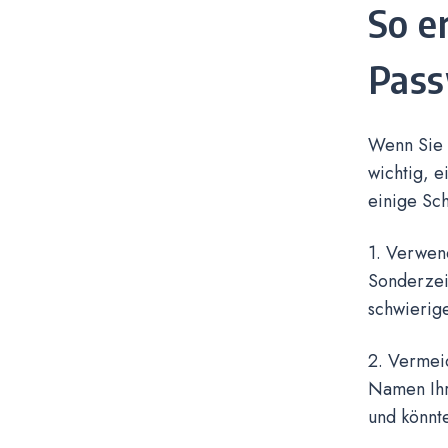
So e
Pass
Wenn Sie 
wichtig, e
einige Sch
1. Verwen
Sonderzeic
schwierig
2. Vermei
Namen Ihre
und könnt