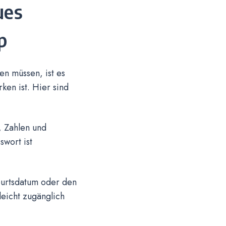
ues
p
n müssen, ist es
ken ist. Hier sind
, Zahlen und
swort ist
burtsdatum oder den
leicht zugänglich