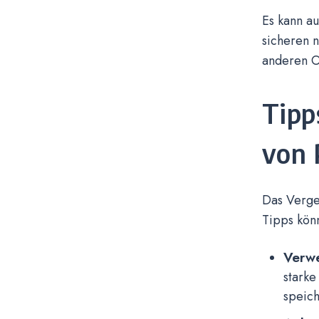
Es kann au
sicheren n
anderen O
Tipp
von 
Das Verges
Tipps könn
Verwe
starke
speich