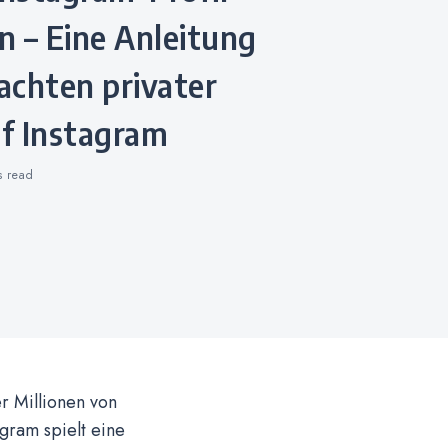
 – Eine Anleitung
achten privater
uf Instagram
ns
read
r Millionen von
agram spielt eine