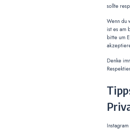
sollte res
Wenn du w
ist es am 
bitte um E
akzeptiere
Denke imm
Respektie
Tipp
Priv
Instagram 