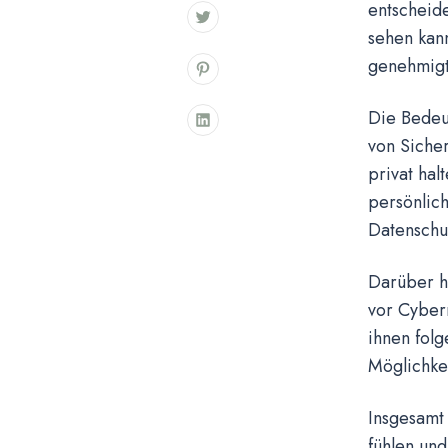
entscheide
sehen kann
genehmigt
Die Bedeut
von Sicher
privat hal
persönlich
Datenschu
Darüber hi
vor Cyber
ihnen fol
Möglichke
Insgesamt 
fühlen und