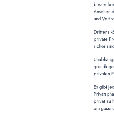
besser ken
Ansehen de
und Vertr
Drittens k
private Pr
sicher sin
Unabhängig
grundlegen
privaten P
Es gibt je
Privatsphä
privat zu 
ein gesund