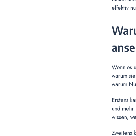
effektiv n
Waru
anse
Wenn es um
warum sie 
warum Nut
Erstens ka
und mehr 
wissen, wa
Zweitens 