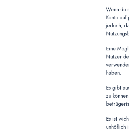
Wenn du ne
Konto auf 
jedoch, da
Nutzungsb
Eine Mögli
Nutzer de
verwenden
haben.
Es gibt au
zu können.
betrügeri
Es ist wic
unhöflich 