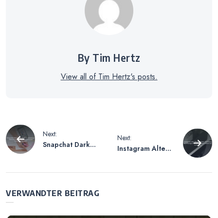
By Tim Hertz
View all of Tim Hertz's posts.
Beitragsnavigation
Next:
Next:
Snapchat Dark
Instagram Alte
Mode Android
Namen Sehen –
Samsung –
Anleitung zur
Aktivierung des
Anzeige früherer
Dunkelmodus auf
Benutzernamen
VERWANDTER BEITRAG
Samsung-
auf Instagram
Geräten