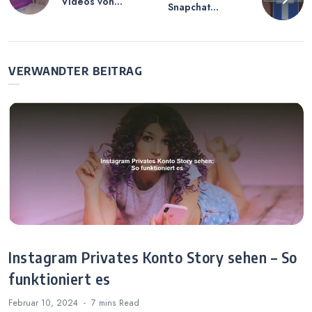
Videos von
Snapchat
Facebook auf
Flammen Symbol
Handy Speichern
Ändern –
– Schritt-für-
Personalisierung
Schritt-Anleitung
smöglichkeiten
VERWANDTER BEITRAG
erklärt
Instagram Privates Konto Story sehen – So
funktioniert es
Februar 10, 2024
7 mins
Read