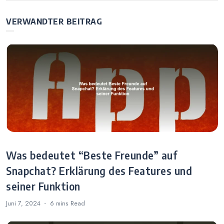
Nicht Befreundet
Snapchat’s
– Bedeutung und
Artificial
VERWANDTER BEITRAG
Lösungen
Intelligence
Features
Was bedeutet “Beste Freunde” auf
Snapchat? Erklärung des Features und
seiner Funktion
Juni 7, 2024
6 mins
Read