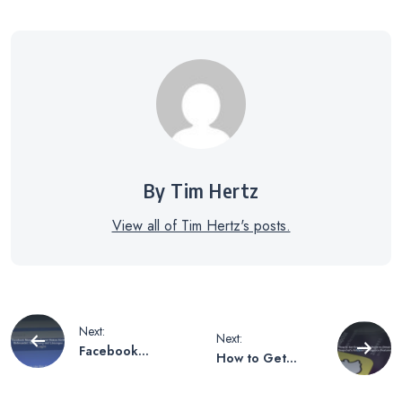
By Tim Hertz
View all of Tim Hertz's posts.
Beitragsnavigation
Next:
Next:
Facebook
How to Get
Messenger
Snapchat AI –
Grauer Haken
Steps to Obtain