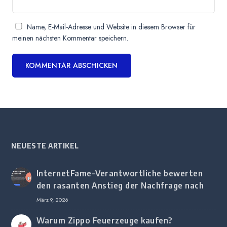
Name, E-Mail-Adresse und Website in diesem Browser für
meinen nächsten Kommentar speichern.
NEUESTE ARTIKEL
InternetFame-Verantwortliche bewerten
den rasanten Anstieg der Nachfrage nach
digitalem Marketing bei deutschen
März 9, 2026
Unternehmen
Warum Zippo Feuerzeuge kaufen?