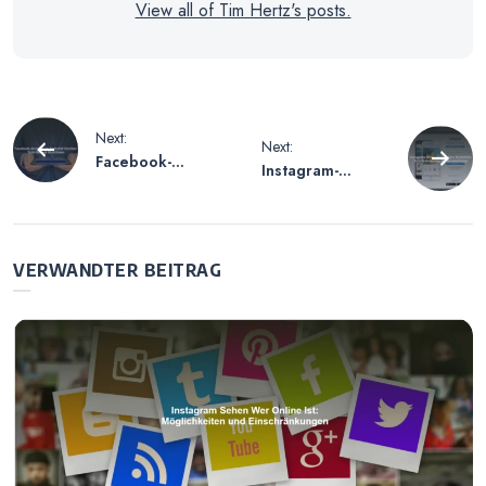
View all of Tim Hertz's posts.
Beitragsnavigation
Next:
Next:
Facebook-
Instagram-
Account im
Account erstellen
Todesfall löschen
– Schritt-für-
– Schritte und
Schritt-Anleitung
Richtlinien
für
VERWANDTER BEITRAG
Neueinsteiger