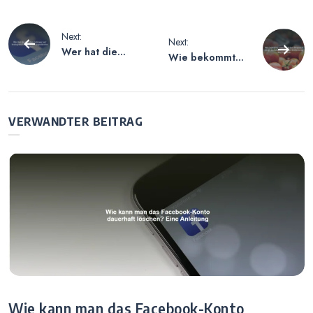
Beitragsnavigation
Next:
Next:
Wer hat die
Wie bekommt
meisten Follower
man My AI bei
auf Instagram?
Snapchat weg?
Analyse der
Lösungsansätze
populärsten
zur Entfernung
VERWANDTER BEITRAG
Konten
des Features
Wie kann man das Facebook-Konto