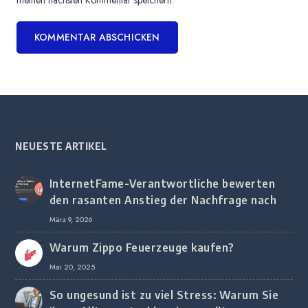
meinen nächsten Kommentar speichern.
NEUESTE ARTIKEL
InternetFame-Verantwortliche bewerten
den rasanten Anstieg der Nachfrage nach
digitalem Marketing bei deutschen
März 9, 2026
Unternehmen
Warum Zippo Feuerzeuge kaufen?
Mai 20, 2025
So ungesund ist zu viel Stress: Warum Sie