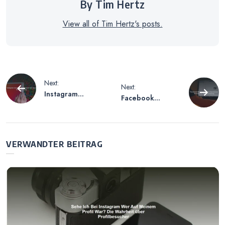
By Tim Hertz
View all of Tim Hertz's posts.
Beitragsnavigation
Next:
Next:
Instagram
Facebook
Account
Messenger Chat
Deaktivieren per
Exportieren –
App – Eine
Schritte zur
Anleitung
Datensicherung
VERWANDTER BEITRAG