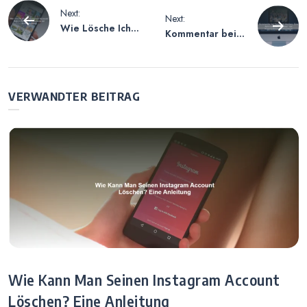
Beitragsnavigation
Next:
Next:
Wie Lösche Ich
Kommentar bei
Ein Instagram
Facebook
Account –
löschen – Eine
Schritt-für-Schritt-
Anleitung zum
Anleitung zur
Löschen von
VERWANDTER BEITRAG
Kontolöschung
Kommentaren
auf Facebook
Wie Kann Man Seinen Instagram Account
Löschen? Eine Anleitung