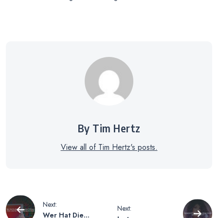
By Tim Hertz
View all of Tim Hertz's posts.
Beitragsnavigation
Next:
Next:
Wer Hat Die