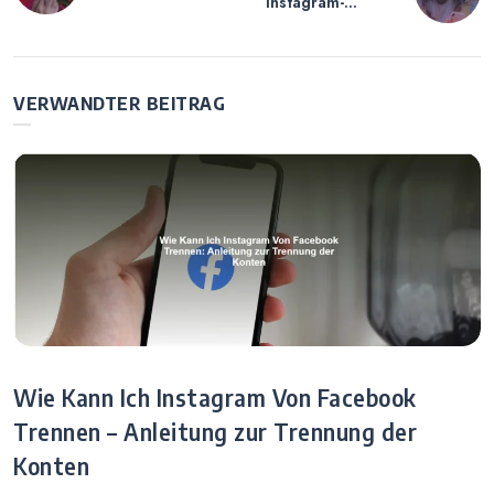
Instagram-
Meisten
Profilbesucher
Instagram
sehen – Ist das
Follower – Eine
wirklich möglich?
Liste Der Top-
VERWANDTER BEITRAG
Instagram-
Accounts
Wie Kann Ich Instagram Von Facebook
Trennen – Anleitung zur Trennung der
Konten