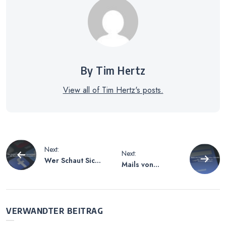
By Tim Hertz
View all of Tim Hertz's posts.
Beitragsnavigation
Next:
Next:
Wer Schaut Sich
Mails von
Mein Instagram
Facebook
Profil An –
Abstellen –
Methoden zur
Schritte zur
Profilanalyse
Deaktivierung
VERWANDTER BEITRAG
von