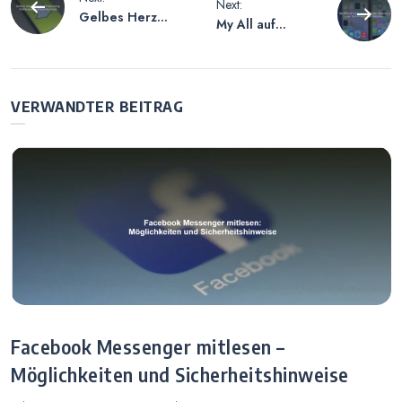
Next:
Gelbes Herz
My All auf
Snapchat
Snapchat
Bedeutung –
Löschen –
Erklärung der
Anleitung zur
Emoji-Symbole
Entfernung des
VERWANDTER BEITRAG
Features
Facebook Messenger mitlesen –
Möglichkeiten und Sicherheitshinweise