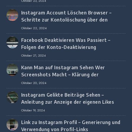
Oktober 23, 2024
Instagram Account Löschen Browser –
Schritte zur Kontolöschung über den
Browser
Oktober 22, 2024
Facebook Deaktivieren Was Passiert –
Folgen der Konto-Deaktivierung
Oktober 21, 2024
Kann Man auf Instagram Sehen Wer
Screenshots Macht – Klärung der
Screenshot-Erkennung
Oktober 20, 2024
Instagram Gelikte Beiträge Sehen –
Anleitung zur Anzeige der eigenen Likes
Oktober 19, 2024
Link zu Instagram Profil – Generierung und
Verwendung von Profil-Links