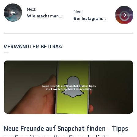
Beitragsnavigation
Next:
Next:
Wie macht man
Bei Instagram
in Snapchat eine
Sehen Wer Auf
Gruppe? Eine
Profil War –
Anleitung zur
Methoden Zur
Erstellung von
Analyse Der
VERWANDTER BEITRAG
Gruppenchats
Profilbesucher
Neue Freunde auf Snapchat finden – Tipps