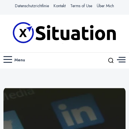
Datenschutzrichtlinie
Kontakt
Terms of Use
Über Mich
Navigiere das Web mit Leichtigkeit
X-SITUATION
Menu