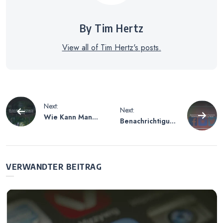
By Tim Hertz
View all of Tim Hertz's posts.
Beitragsnavigation
Next:
Next:
Wie Kann Man
Benachrichtigung
Leute Auf
en von Facebook
Snapchat
Deaktivieren –
Anpinnen? Eine
Schritte zur Ruhe
Schritt-für-Schritt-
VERWANDTER BEITRAG
Anleitung