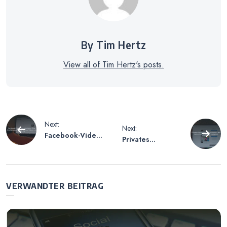
By Tim Hertz
View all of Tim Hertz's posts.
Beitragsnavigation
Next:
Next:
Facebook-Videos
Privates
herunterladen –
Instagram-Profil
Eine Anleitung
einsehen – Wie
zum Speichern
man private
von Videos von
Profile auf
VERWANDTER BEITRAG
Facebook
Instagram
betrachtet