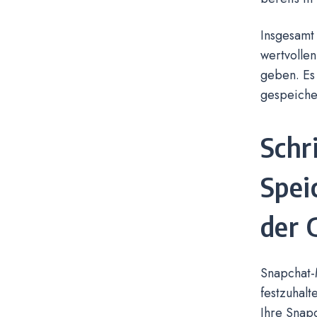
Insgesamt
wertvollen
geben. Es 
gespeiche
Schr
Spei
der 
Snapchat-
festzuhalt
Ihre Snap