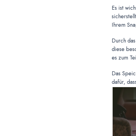
Es ist wic
sicherstel
Ihrem Snap
Durch das 
diese bes
es zum Te
Das Speich
dafür, das