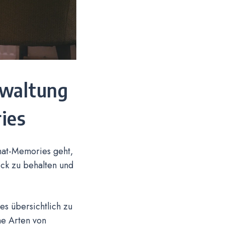
rwaltung
ies
hat-Memories geht,
ick zu behalten und
s übersichtlich zu
ne Arten von