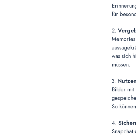
Erinnerung
für besond
Vergeb
2.
Memories i
aussagekr
was sich h
müssen.
Nutzen
3.
Bilder mit
gespeiche
So können
Sicher
4.
Snapchat-M