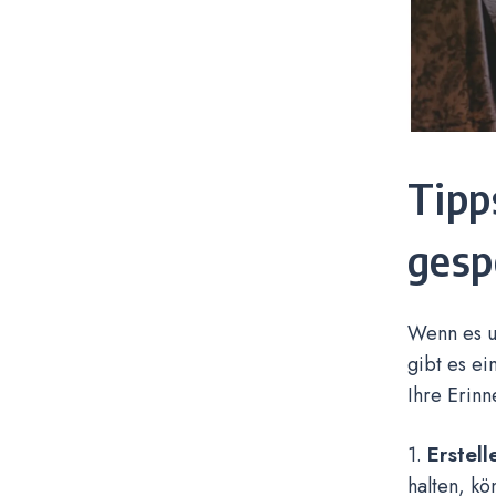
Tipp
gesp
Wenn es u
gibt es ei
Ihre Erinn
Erstell
1.
halten, k