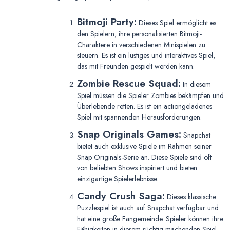
Bitmoji Party:
Dieses Spiel ermöglicht es
den Spielern, ihre personalisierten Bitmoji-
Charaktere in verschiedenen Minispielen zu
steuern. Es ist ein lustiges und interaktives Spiel,
das mit Freunden gespielt werden kann.
Zombie Rescue Squad:
In diesem
Spiel müssen die Spieler Zombies bekämpfen und
Überlebende retten. Es ist ein actiongeladenes
Spiel mit spannenden Herausforderungen.
Snap Originals Games:
Snapchat
bietet auch exklusive Spiele im Rahmen seiner
Snap Originals-Serie an. Diese Spiele sind oft
von beliebten Shows inspiriert und bieten
einzigartige Spielerlebnisse.
Candy Crush Saga:
Dieses klassische
Puzzlespiel ist auch auf Snapchat verfügbar und
hat eine große Fangemeinde. Spieler können ihre
Fähigkeiten in diesem süchtig machenden Spiel