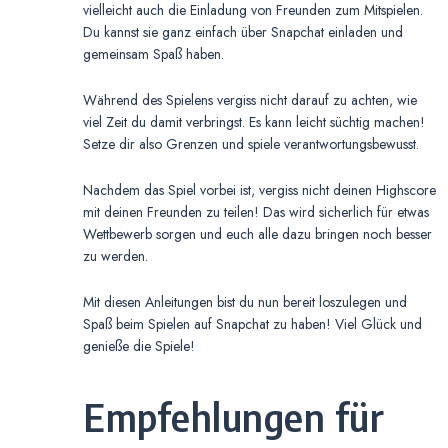
vielleicht auch die Einladung von Freunden zum Mitspielen.
Du kannst sie ganz einfach über Snapchat einladen und
gemeinsam Spaß haben.
Während des Spielens vergiss nicht darauf zu achten, wie
viel Zeit du damit verbringst. Es kann leicht süchtig machen!
Setze dir also Grenzen und spiele verantwortungsbewusst.
Nachdem das Spiel vorbei ist, vergiss nicht deinen Highscore
mit deinen Freunden zu teilen! Das wird sicherlich für etwas
Wettbewerb sorgen und euch alle dazu bringen noch besser
zu werden.
Mit diesen Anleitungen bist du nun bereit loszulegen und
Spaß beim Spielen auf Snapchat zu haben! Viel Glück und
genieße die Spiele!
Empfehlungen für