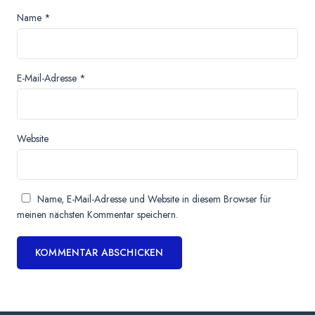
Name
*
E-Mail-Adresse
*
Website
Name, E-Mail-Adresse und Website in diesem Browser für
meinen nächsten Kommentar speichern.