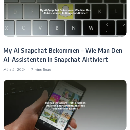
My AI Snapchat Bekommen – Wie Man Den
AI-Assistenten In Snapchat Aktiviert
März 5, 2024
7 mins
Read