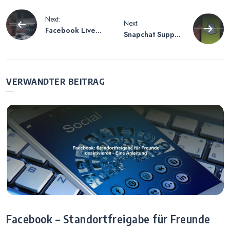
Beitragsnavigation
Next:
Next:
Facebook Live
Snapchat Support
Benachrichtigung
Code C14A –
en ausschalten –
Ursachen und
Anleitung für
Lösungen
mehr
VERWANDTER BEITRAG
Privatsphäre
Facebook – Standortfreigabe für Freunde