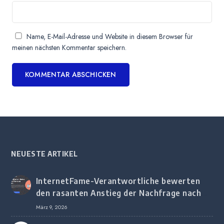
Name, E-Mail-Adresse und Website in diesem Browser für
meinen nächsten Kommentar speichern.
NEUESTE ARTIKEL
InternetFame-Verantwortliche bewerten
den rasanten Anstieg der Nachfrage nach
digitalem Marketing bei deutschen
März 9, 2026
Unternehmen