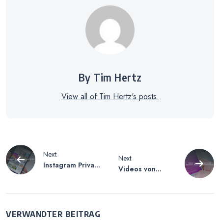
By Tim Hertz
View all of Tim Hertz's posts.
Beitragsnavigation
Next:
Next:
Instagram Private
Videos von
Profil Viewer –
Facebook auf
Ist das wirklich
Handy Speichern
möglich?
– Schritt-für-
Schritt-Anleitung
VERWANDTER BEITRAG