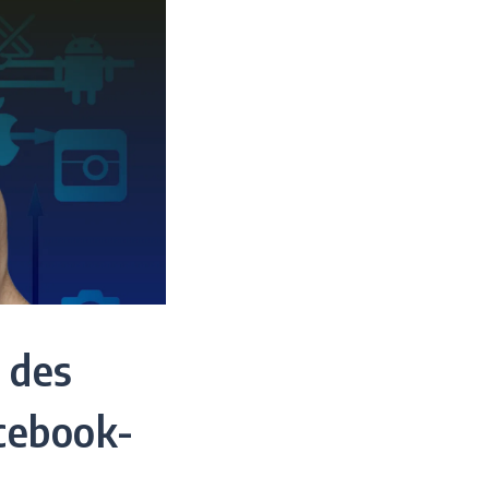
 des
cebook-