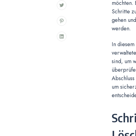
möchten. E
Schritte z
gehen und
werden.
In diesem 
verwaltete
sind, um 
überprüfe
Abschluss
um sicherz
entscheid
Schr
Lösc