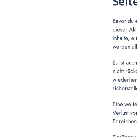
Seit
Bevor du e
dieser Akt
Inhalte, e
werden all
Es ist auc
nicht rück
wiederher
sicherstel
Eine weit
Verlust vo
Bereichen 