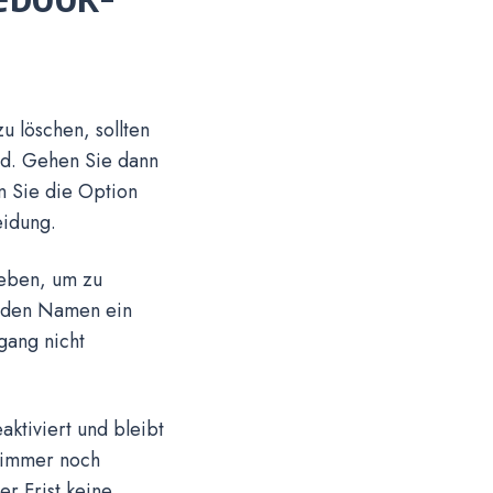
 löschen, sollten
ind. Gehen Sie dann
en Sie die Option
eidung.
geben, um zu
e den Namen ein
gang nicht
ktiviert und bleibt
h immer noch
r Frist keine