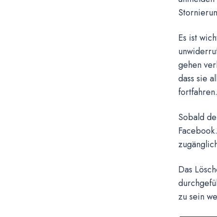
Stornierun
Es ist wic
unwiderruf
gehen verl
dass sie a
fortfahren
Sobald der
Facebook. 
zugänglich
Das Lösche
durchgefüh
zu sein we