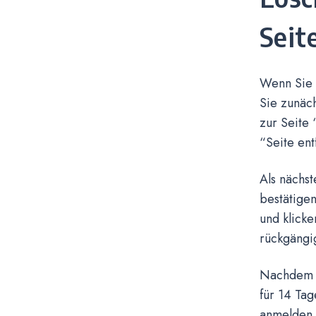
Seit
Wenn Sie s
Sie zunäch
zur Seite 
“Seite ent
Als nächs
bestätige
und klicke
rückgängi
Nachdem d
für 14 Tag
anmelden 