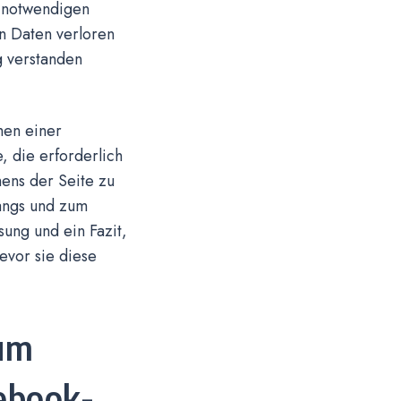
e notwendigen
en Daten verloren
g verstanden
hen einer
, die erforderlich
ens der Seite zu
angs und zum
ung und ein Fazit,
evor sie diese
zum
ebook-