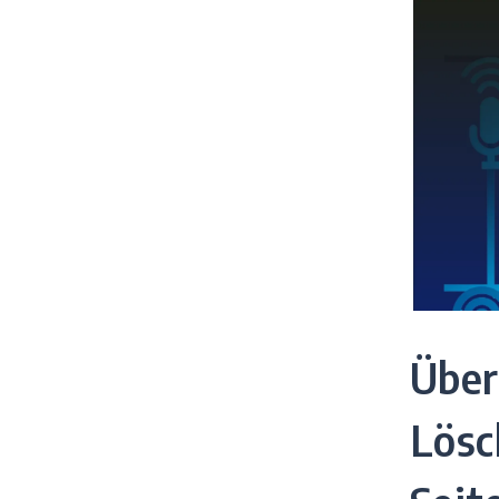
Über
Lösc