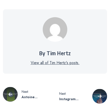
By Tim Hertz
View all of Tim Hertz's posts.
Beitragsnavigation
Next:
Next:
Antoine
Instagram
Griezmann
Follower
Snapchat Name
Entfernen