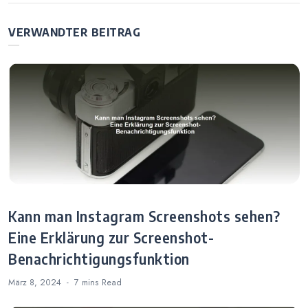
– Wie Lautet Der
Sichtbar –
Snapchat-Account
Hinweise und
VERWANDTER BEITRAG
des Fußballers?
Auswirkungen
beim Entfernen
von Followern
Kann man Instagram Screenshots sehen?
Eine Erklärung zur Screenshot-
Benachrichtigungsfunktion
März 8, 2024
7 mins
Read