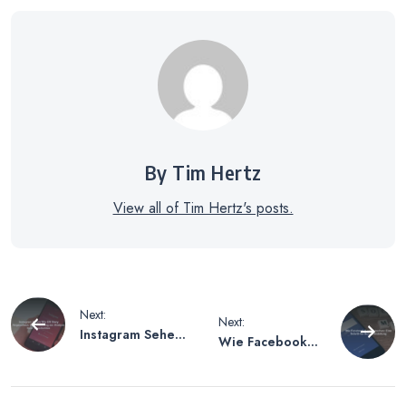
By Tim Hertz
View all of Tim Hertz's posts.
Beitragsnavigation
Next:
Next:
Instagram Sehen
Wie Facebook
Wie Oft Story
Konto Löschen –
Angeschaut –
Eine Schritt-für-
Eine Anleitung
Schritt-Anleitung